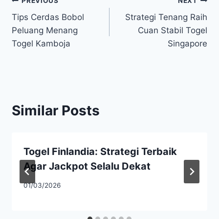
Post
PREVIOUS
NEXT
Tips Cerdas Bobol
Strategi Tenang Raih
navigation
Peluang Menang
Cuan Stabil Togel
Togel Kamboja
Singapore
Similar Posts
Togel Finlandia: Strategi Terbaik
Agar Jackpot Selalu Dekat
01/03/2026