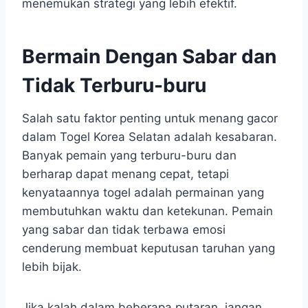
menemukan strategi yang lebih efektif.
Bermain Dengan Sabar dan
Tidak Terburu-buru
Salah satu faktor penting untuk menang gacor
dalam Togel Korea Selatan adalah kesabaran.
Banyak pemain yang terburu-buru dan
berharap dapat menang cepat, tetapi
kenyataannya togel adalah permainan yang
membutuhkan waktu dan ketekunan. Pemain
yang sabar dan tidak terbawa emosi
cenderung membuat keputusan taruhan yang
lebih bijak.
Jika kalah dalam beberapa putaran, jangan