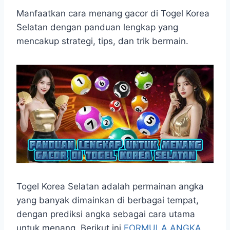
a
h
k
e
e
i
h
c
a
y
l
s
n
a
Manfaatkan cara menang gacor di Togel Korea
e
t
p
e
s
e
r
Selatan dengan panduan lengkap yang
b
s
e
g
e
e
mencakup strategi, tips, dan trik bermain.
o
A
r
n
o
p
a
g
k
p
m
e
r
Togel Korea Selatan adalah permainan angka
yang banyak dimainkan di berbagai tempat,
dengan prediksi angka sebagai cara utama
untuk menang. Berikut ini
FORMULA ANGKA