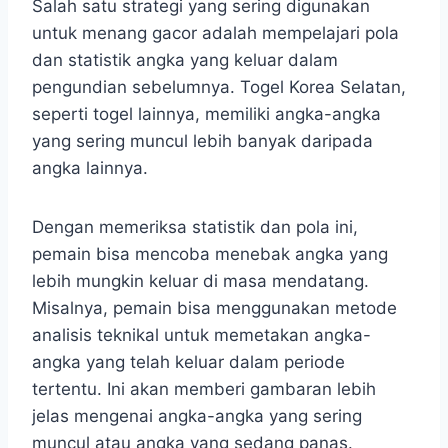
Salah satu strategi yang sering digunakan
untuk menang gacor adalah mempelajari pola
dan statistik angka yang keluar dalam
pengundian sebelumnya. Togel Korea Selatan,
seperti togel lainnya, memiliki angka-angka
yang sering muncul lebih banyak daripada
angka lainnya.
Dengan memeriksa statistik dan pola ini,
pemain bisa mencoba menebak angka yang
lebih mungkin keluar di masa mendatang.
Misalnya, pemain bisa menggunakan metode
analisis teknikal untuk memetakan angka-
angka yang telah keluar dalam periode
tertentu. Ini akan memberi gambaran lebih
jelas mengenai angka-angka yang sering
muncul atau angka yang sedang panas.