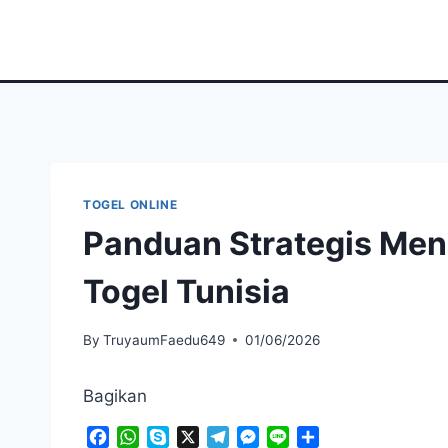
Skip
to
content
TOGEL ONLINE
Panduan Strategis Me
Togel Tunisia
By
TruyaumFaedu649
01/06/2026
Bagikan
F
W
S
X
T
M
L
S