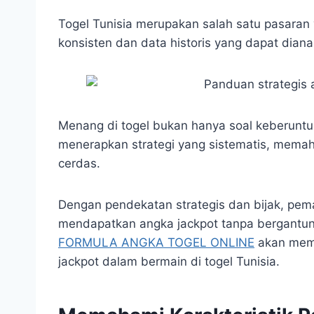
a
h
k
e
e
i
h
c
a
y
l
s
n
a
Togel Tunisia merupakan salah satu pasaran 
e
t
p
e
s
e
r
konsisten dan data historis yang dapat dianal
b
s
e
g
e
e
o
A
r
n
o
p
a
g
k
p
m
e
r
Menang di togel bukan hanya soal keberunt
menerapkan strategi yang sistematis, memah
cerdas.
Dengan pendekatan strategis dan bijak, pem
mendapatkan angka jackpot tanpa bergantun
FORMULA ANGKA TOGEL ONLINE
akan memb
jackpot dalam bermain di togel Tunisia.