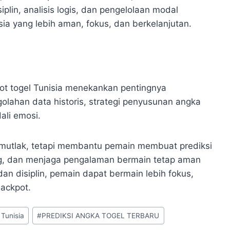
iplin, analisis logis, dan pengelolaan modal
a yang lebih aman, fokus, dan berkelanjutan.
ot togel Tunisia menekankan pentingnya
ahan data historis, strategi penyusunan angka
ali emosi.
mutlak, tetapi membantu pemain membuat prediksi
ng, dan menjaga pengalaman bermain tetap aman
dan disiplin, pemain dapat bermain lebih fokus,
jackpot.
 Tunisia
#
PREDIKSI ANGKA TOGEL TERBARU