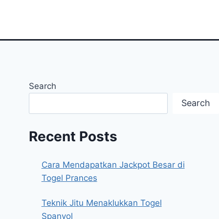
Search
Search
Recent Posts
Cara Mendapatkan Jackpot Besar di
Togel Prances
Teknik Jitu Menaklukkan Togel
Spanyol