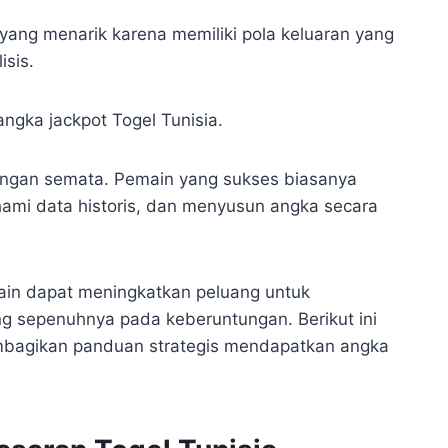
yang menarik karena memiliki pola keluaran yang
isis.
ungan semata. Pemain yang sukses biasanya
ami data historis, dan menyusun angka secara
ain dapat meningkatkan peluang untuk
g sepenuhnya pada keberuntungan. Berikut ini
agikan panduan strategis mendapatkan angka