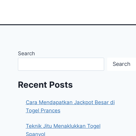
Search
Search
Recent Posts
Cara Mendapatkan Jackpot Besar di
Togel Prances
Teknik Jitu Menaklukkan Togel
Spanyol