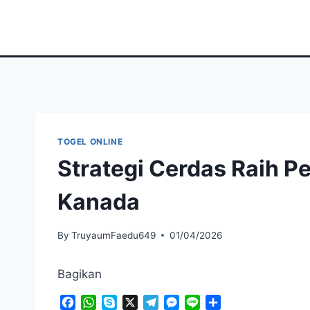
Skip
to
content
TOGEL ONLINE
Strategi Cerdas Raih P
Kanada
By
TruyaumFaedu649
01/04/2026
Bagikan
F
W
S
X
T
M
L
S