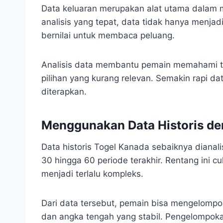
Data keluaran merupakan alat utama dalam 
analisis yang tepat, data tidak hanya menjad
bernilai untuk membaca peluang.
Analisis data membantu pemain memahami tr
pilihan yang kurang relevan. Semakin rapi dat
diterapkan.
Menggunakan Data Historis de
Data historis Togel Kanada sebaiknya dianal
30 hingga 60 periode terakhir. Rentang ini c
menjadi terlalu kompleks.
Dari data tersebut, pemain bisa mengelompo
dan angka tengah yang stabil. Pengelompo