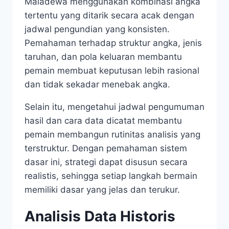
Maladewa menggunakan kombinasi angka
tertentu yang ditarik secara acak dengan
jadwal pengundian yang konsisten.
Pemahaman terhadap struktur angka, jenis
taruhan, dan pola keluaran membantu
pemain membuat keputusan lebih rasional
dan tidak sekadar menebak angka.
Selain itu, mengetahui jadwal pengumuman
hasil dan cara data dicatat membantu
pemain membangun rutinitas analisis yang
terstruktur. Dengan pemahaman sistem
dasar ini, strategi dapat disusun secara
realistis, sehingga setiap langkah bermain
memiliki dasar yang jelas dan terukur.
Analisis Data Historis