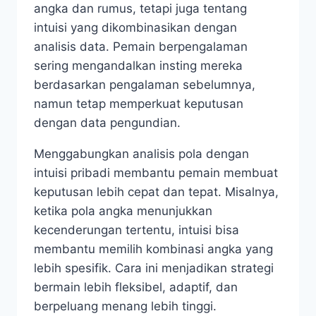
angka dan rumus, tetapi juga tentang
intuisi yang dikombinasikan dengan
analisis data. Pemain berpengalaman
sering mengandalkan insting mereka
berdasarkan pengalaman sebelumnya,
namun tetap memperkuat keputusan
dengan data pengundian.
Menggabungkan analisis pola dengan
intuisi pribadi membantu pemain membuat
keputusan lebih cepat dan tepat. Misalnya,
ketika pola angka menunjukkan
kecenderungan tertentu, intuisi bisa
membantu memilih kombinasi angka yang
lebih spesifik. Cara ini menjadikan strategi
bermain lebih fleksibel, adaptif, dan
berpeluang menang lebih tinggi.