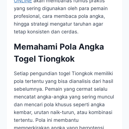
ONLINE
akan membahas rumus praktis
yang sering digunakan oleh para pemain
profesional, cara membaca pola angka,
hingga strategi mengatur taruhan agar
tetap konsisten dan cerdas.
Memahami Pola Angka
Togel Tiongkok
Setiap pengundian togel Tiongkok memiliki
pola tertentu yang bisa dianalisis dari hasil
sebelumnya. Pemain yang cermat selalu
mencatat angka-angka yang sering muncul
dan mencari pola khusus seperti angka
kembar, urutan naik-turun, atau kombinasi
tertentu. Pola ini membantu
memperkirakan angka yang berpotensi