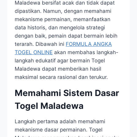
Maladewa bersifat acak dan tidak dapat
dipastikan. Namun, dengan memahami
mekanisme permainan, memanfaatkan
data historis, dan mengelola strategi
dengan baik, pemain dapat bermain lebih
terarah. Dibawah ini
FORMULA ANGKA
TOGEL ONLINE
akan membahas langkah-
langkah edukatif agar bermain Togel
Maladewa dapat memberikan hasil
maksimal secara rasional dan terukur.
Memahami Sistem Dasar
Togel Maladewa
Langkah pertama adalah memahami
mekanisme dasar permainan. Togel