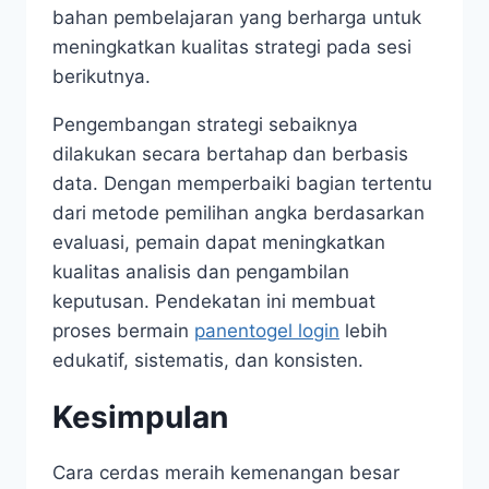
bahan pembelajaran yang berharga untuk
meningkatkan kualitas strategi pada sesi
berikutnya.
Pengembangan strategi sebaiknya
dilakukan secara bertahap dan berbasis
data. Dengan memperbaiki bagian tertentu
dari metode pemilihan angka berdasarkan
evaluasi, pemain dapat meningkatkan
kualitas analisis dan pengambilan
keputusan. Pendekatan ini membuat
proses bermain
panentogel login
lebih
edukatif, sistematis, dan konsisten.
Kesimpulan
Cara cerdas meraih kemenangan besar