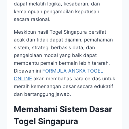
dapat melatih logika, kesabaran, dan
kemampuan pengambilan keputusan
secara rasional.
Meskipun hasil Togel Singapura bersifat
acak dan tidak dapat dijamin, pemahaman
sistem, strategi berbasis data, dan
pengelolaan modal yang baik dapat
membantu pemain bermain lebih terarah.
Dibawah ini
FORMULA ANGKA TOGEL
ONLINE
akan membahas cara cerdas untuk
meraih kemenangan besar secara edukatif
dan bertanggung jawab.
Memahami Sistem Dasar
Togel Singapura