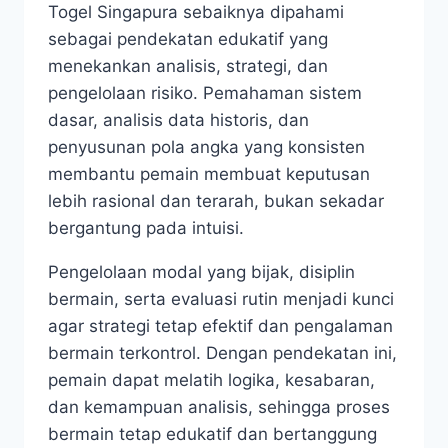
Togel Singapura sebaiknya dipahami
sebagai pendekatan edukatif yang
menekankan analisis, strategi, dan
pengelolaan risiko. Pemahaman sistem
dasar, analisis data historis, dan
penyusunan pola angka yang konsisten
membantu pemain membuat keputusan
lebih rasional dan terarah, bukan sekadar
bergantung pada intuisi.
Pengelolaan modal yang bijak, disiplin
bermain, serta evaluasi rutin menjadi kunci
agar strategi tetap efektif dan pengalaman
bermain terkontrol. Dengan pendekatan ini,
pemain dapat melatih logika, kesabaran,
dan kemampuan analisis, sehingga proses
bermain tetap edukatif dan bertanggung