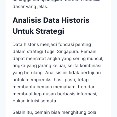
dasar yang jelas.
Analisis Data Historis
Untuk Strategi
Data historis menjadi fondasi penting
dalam strategi Togel Singapura. Pemain
dapat mencatat angka yang sering muncul,
angka yang jarang keluar, serta kombinasi
yang berulang. Analisis ini tidak bertujuan
untuk memprediksi hasil pasti, tetapi
membantu pemain memahami tren dan
membuat keputusan berbasis informasi,
bukan intuisi semata.
Selain itu, pemain bisa menghitung pola