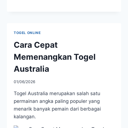
TOGEL ONLINE
Cara Cepat
Memenangkan Togel
Australia
01/06/2026
Togel Australia merupakan salah satu
permainan angka paling populer yang
menarik banyak pemain dari berbagai
kalangan.