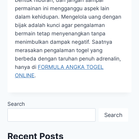
bentuk hiburan, dan jangan sampai
permainan ini mengganggu aspek lain
dalam kehidupan. Mengelola uang dengan
bijak adalah kunci agar pengalaman
bermain tetap menyenangkan tanpa
menimbulkan dampak negatif. Saatnya
merasakan pengalaman togel yang
berbeda dengan taruhan penuh adrenalin,
hanya di
FORMULA ANGKA TOGEL
ONLINE
.
Search
Search
Recent Posts