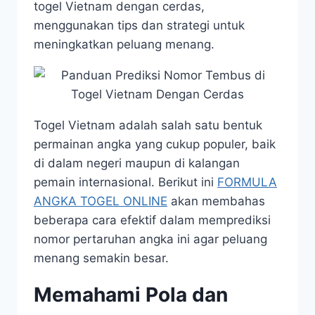
togel Vietnam dengan cerdas,
menggunakan tips dan strategi untuk
meningkatkan peluang menang.
Togel Vietnam adalah salah satu bentuk
permainan angka yang cukup populer, baik
di dalam negeri maupun di kalangan
pemain internasional. Berikut ini
FORMULA
ANGKA TOGEL ONLINE
akan membahas
beberapa cara efektif dalam memprediksi
nomor pertaruhan angka ini agar peluang
menang semakin besar.
Memahami Pola dan