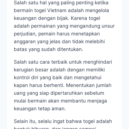
Salah satu hal yang paling penting ketika
bermain togel Vietnam adalah mengelola
keuangan dengan bijak. Karena togel
adalah permainan yang mengandung unsur
perjudian, pemain harus menetapkan
anggaran yang jelas dan tidak melebihi
batas yang sudah ditentukan.
Salah satu cara terbaik untuk menghindari
kerugian besar adalah dengan memiliki
kontrol diri yang baik dan mengetahui
kapan harus berhenti. Menentukan jumlah
uang yang siap dipertaruhkan sebelum
mulai bermain akan membantu menjaga
keuangan tetap aman.
Selain itu, selalu ingat bahwa togel adalah