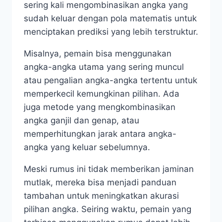
sering kali mengombinasikan angka yang
sudah keluar dengan pola matematis untuk
menciptakan prediksi yang lebih terstruktur.
Misalnya, pemain bisa menggunakan
angka-angka utama yang sering muncul
atau pengalian angka-angka tertentu untuk
memperkecil kemungkinan pilihan. Ada
juga metode yang mengkombinasikan
angka ganjil dan genap, atau
memperhitungkan jarak antara angka-
angka yang keluar sebelumnya.
Meski rumus ini tidak memberikan jaminan
mutlak, mereka bisa menjadi panduan
tambahan untuk meningkatkan akurasi
pilihan angka. Seiring waktu, pemain yang