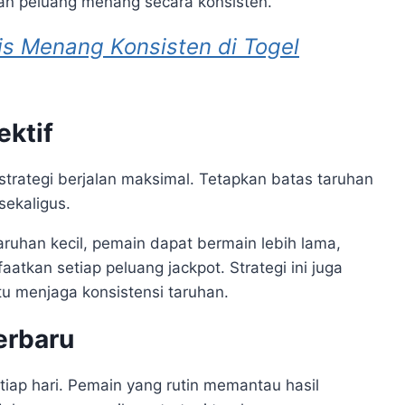
kan peluang menang secara konsisten.
is Menang Konsisten di Togel
ktif
trategi berjalan maksimal. Tetapkan batas taruhan
ekaligus.
uhan kecil, pemain dapat bermain lebih lama,
atkan setiap peluang jackpot. Strategi ini juga
u menjaga konsistensi taruhan.
erbaru
iap hari. Pemain yang rutin memantau hasil