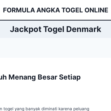
FORMULA ANGKA TOGEL ONLINE
Jackpot Togel Denmark
uh Menang Besar Setiap
 togel yang banyak diminati karena peluang