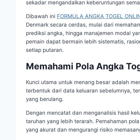
sekadar mengandalkan keberuntungan sema
Dibawah ini
FORMULA ANGKA TOGEL ONLI
Denmark secara cerdas, mulai dari memaham
prediksi angka, hingga manajemen modal ya
pemain dapat bermain lebih sistematis, ras
setiap putaran.
Memahami Pola Angka To
Kunci utama untuk menang besar adalah mema
terbentuk dari data keluaran sebelumnya, t
yang berulang.
Dengan mencatat dan menganalisis hasil kel
taruhan yang lebih terarah. Pemahaman pola
yang akurat dan mengurangi risiko memasan