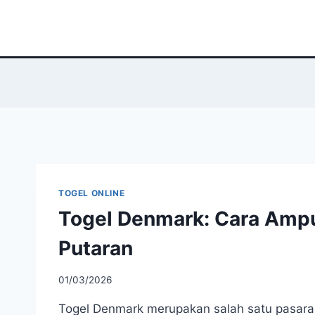
Skip
to
content
TOGEL ONLINE
Togel Denmark: Cara Amp
Putaran
01/03/2026
Togel Denmark merupakan salah satu pasaran