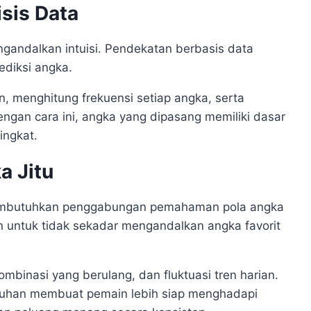
sis Data
gandalkan intuisi. Pendekatan berbasis data
ediksi angka.
n, menghitung frekuensi setiap angka, serta
ngan cara ini, angka yang dipasang memiliki dasar
ingkat.
a Jitu
membutuhkan penggabungan pemahaman pola angka
n untuk tidak sekadar mengandalkan angka favorit
mbinasi yang berulang, dan fluktuasi tren harian.
taruhan membuat pemain lebih siap menghadapi