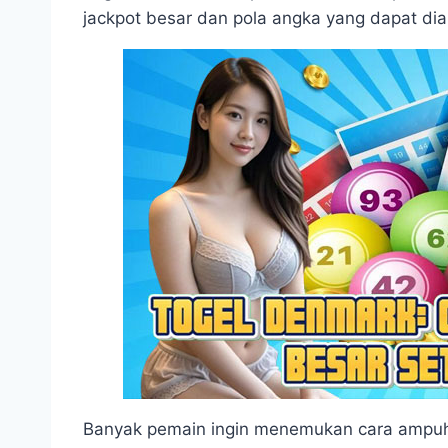
jackpot besar dan pola angka yang dapat dian
Banyak pemain ingin menemukan cara ampuh 