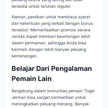
tersedia untuk taruhan reguler.
Namun, pastikan untuk membaca syarat
dan ketentuan yang terkait dengan bonus
tersebut. Memanfaatkan promosi secara
cerdas dapat memberi keuntungan lebih
dalam permainan, sehingga Anda bisa
bermain dengan lebih banyak peluang
kemenangan.
Belajar Dari Pengalaman
Pemain Lain
Bergabung dalam komunitas pemain Togel
Jerman bisa sangat bermanfaat untuk
meningkatkan peluang menang. Banyak