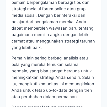
pemain berpengalaman berbagi tips dan
strategi melalui forum online atau grup
media sosial. Dengan berinteraksi dan
belajar dari pengalaman mereka, Anda
dapat memperoleh wawasan baru tentang
bagaimana memilih angka dengan lebih
cermat atau menggunakan strategi taruhan
yang lebih baik.
Pemain lain sering berbagi analisis atau
pola yang mereka temukan selama
bermain, yang bisa sangat berguna untuk
meningkatkan strategi Anda sendiri. Selain
itu, mengikuti komunitas ini memungkinkan
Anda untuk tetap up-to-date dengan tren
atau perubahan dalam permainan.