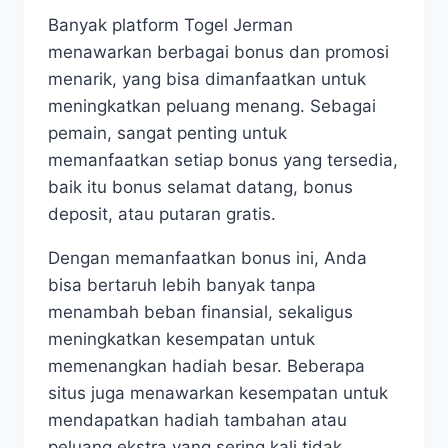
Banyak platform Togel Jerman
menawarkan berbagai bonus dan promosi
menarik, yang bisa dimanfaatkan untuk
meningkatkan peluang menang. Sebagai
pemain, sangat penting untuk
memanfaatkan setiap bonus yang tersedia,
baik itu bonus selamat datang, bonus
deposit, atau putaran gratis.
Dengan memanfaatkan bonus ini, Anda
bisa bertaruh lebih banyak tanpa
menambah beban finansial, sekaligus
meningkatkan kesempatan untuk
memenangkan hadiah besar. Beberapa
situs juga menawarkan kesempatan untuk
mendapatkan hadiah tambahan atau
peluang ekstra yang sering kali tidak