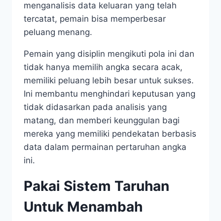
menganalisis data keluaran yang telah
tercatat, pemain bisa memperbesar
peluang menang.
Pemain yang disiplin mengikuti pola ini dan
tidak hanya memilih angka secara acak,
memiliki peluang lebih besar untuk sukses.
Ini membantu menghindari keputusan yang
tidak didasarkan pada analisis yang
matang, dan memberi keunggulan bagi
mereka yang memiliki pendekatan berbasis
data dalam permainan pertaruhan angka
ini.
Pakai Sistem Taruhan
Untuk Menambah