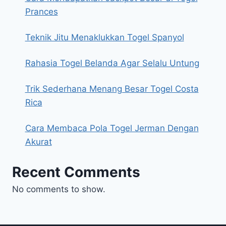
Prances
Teknik Jitu Menaklukkan Togel Spanyol
Rahasia Togel Belanda Agar Selalu Untung
Trik Sederhana Menang Besar Togel Costa
Rica
Cara Membaca Pola Togel Jerman Dengan
Akurat
Recent Comments
No comments to show.