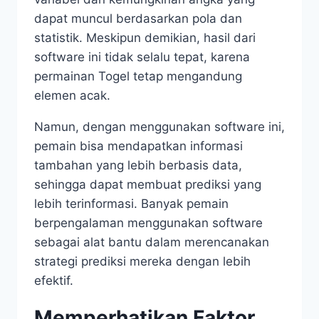
dapat muncul berdasarkan pola dan
statistik. Meskipun demikian, hasil dari
software ini tidak selalu tepat, karena
permainan Togel tetap mengandung
elemen acak.
Namun, dengan menggunakan software ini,
pemain bisa mendapatkan informasi
tambahan yang lebih berbasis data,
sehingga dapat membuat prediksi yang
lebih terinformasi. Banyak pemain
berpengalaman menggunakan software
sebagai alat bantu dalam merencanakan
strategi prediksi mereka dengan lebih
efektif.
Memperhatikan Faktor