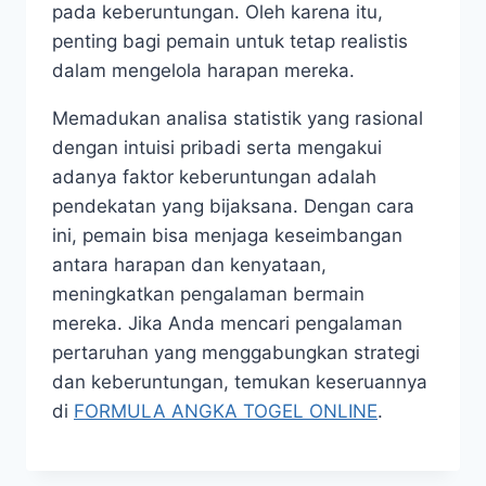
pada keberuntungan. Oleh karena itu,
penting bagi pemain untuk tetap realistis
dalam mengelola harapan mereka.
Memadukan analisa statistik yang rasional
dengan intuisi pribadi serta mengakui
adanya faktor keberuntungan adalah
pendekatan yang bijaksana. Dengan cara
ini, pemain bisa menjaga keseimbangan
antara harapan dan kenyataan,
meningkatkan pengalaman bermain
mereka. Jika Anda mencari pengalaman
pertaruhan yang menggabungkan strategi
dan keberuntungan, temukan keseruannya
di
FORMULA ANGKA TOGEL ONLINE
.