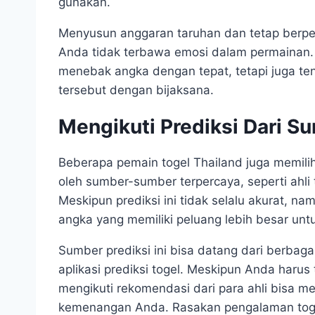
gunakan.
Menyusun anggaran taruhan dan tetap berpe
Anda tidak terbawa emosi dalam permainan.
menebak angka dengan tepat, tetapi juga t
tersebut dengan bijaksana.
Mengikuti Prediksi Dari S
Beberapa pemain togel Thailand juga memilih
oleh sumber-sumber terpercaya, seperti ahl
Meskipun prediksi ini tidak selalu akurat, 
angka yang memiliki peluang lebih besar unt
Sumber prediksi ini bisa datang dari berbagai
aplikasi prediksi togel. Meskipun Anda harus
mengikuti rekomendasi dari para ahli bisa 
kemenangan Anda. Rasakan pengalaman toge