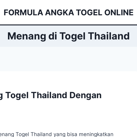
FORMULA ANGKA TOGEL ONLINE
Menang di Togel Thailand
g Togel Thailand Dengan
menang Togel Thailand yang bisa meningkatkan