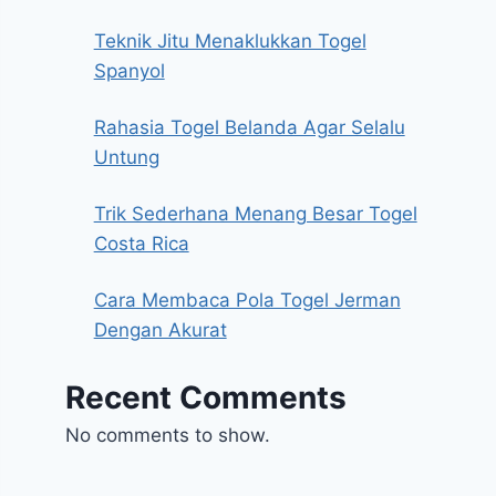
Teknik Jitu Menaklukkan Togel
Spanyol
Rahasia Togel Belanda Agar Selalu
Untung
Trik Sederhana Menang Besar Togel
Costa Rica
Cara Membaca Pola Togel Jerman
Dengan Akurat
Recent Comments
No comments to show.