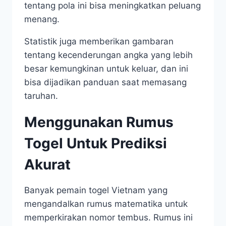
tentang pola ini bisa meningkatkan peluang
menang.
Statistik juga memberikan gambaran
tentang kecenderungan angka yang lebih
besar kemungkinan untuk keluar, dan ini
bisa dijadikan panduan saat memasang
taruhan.
Menggunakan Rumus
Togel Untuk Prediksi
Akurat
Banyak pemain togel Vietnam yang
mengandalkan rumus matematika untuk
memperkirakan nomor tembus. Rumus ini