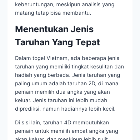
keberuntungan, meskipun analisis yang
matang tetap bisa membantu.
Menentukan Jenis
Taruhan Yang Tepat
Dalam togel Vietnam, ada beberapa jenis
taruhan yang memiliki tingkat kesulitan dan
hadiah yang berbeda. Jenis taruhan yang
paling umum adalah taruhan 2D, di mana
pemain memilih dua angka yang akan
keluar. Jenis taruhan ini lebih mudah
diprediksi, namun hadiahnya lebih kecil.
Di sisi lain, taruhan 4D membutuhkan
pemain untuk memilih empat angka yang
akan keluar, dan meskipun lebih sulit,