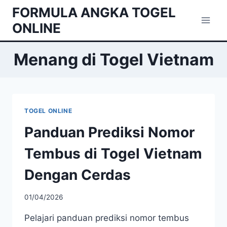
Skip
FORMULA ANGKA TOGEL
to
ONLINE
content
Menang di Togel Vietnam
TOGEL ONLINE
Panduan Prediksi Nomor
Tembus di Togel Vietnam
Dengan Cerdas
01/04/2026
Pelajari panduan prediksi nomor tembus