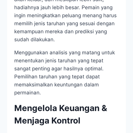
hadiahnya jauh lebih besar. Pemain yang
ingin meningkatkan peluang menang harus
memilih jenis taruhan yang sesuai dengan
kemampuan mereka dan prediksi yang
sudah dilakukan.
Menggunakan analisis yang matang untuk
menentukan jenis taruhan yang tepat
sangat penting agar hasilnya optimal.
Pemilihan taruhan yang tepat dapat
memaksimalkan keuntungan dalam
permainan.
Mengelola Keuangan &
Menjaga Kontrol