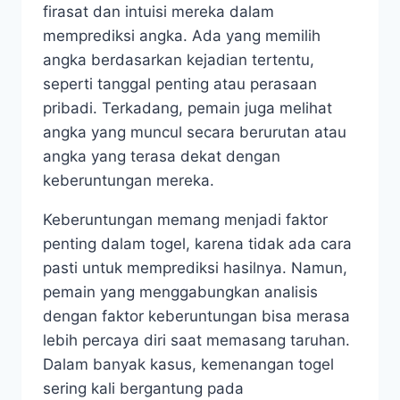
firasat dan intuisi mereka dalam
memprediksi angka. Ada yang memilih
angka berdasarkan kejadian tertentu,
seperti tanggal penting atau perasaan
pribadi. Terkadang, pemain juga melihat
angka yang muncul secara berurutan atau
angka yang terasa dekat dengan
keberuntungan mereka.
Keberuntungan memang menjadi faktor
penting dalam togel, karena tidak ada cara
pasti untuk memprediksi hasilnya. Namun,
pemain yang menggabungkan analisis
dengan faktor keberuntungan bisa merasa
lebih percaya diri saat memasang taruhan.
Dalam banyak kasus, kemenangan togel
sering kali bergantung pada