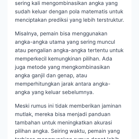
sering kali mengombinasikan angka yang
sudah keluar dengan pola matematis untuk
menciptakan prediksi yang lebih terstruktur.
Misalnya, pemain bisa menggunakan
angka-angka utama yang sering muncul
atau pengalian angka-angka tertentu untuk
memperkecil kemungkinan pilihan. Ada
juga metode yang mengkombinasikan
angka ganjil dan genap, atau
memperhitungkan jarak antara angka-
angka yang keluar sebelumnya.
Meski rumus ini tidak memberikan jaminan
mutlak, mereka bisa menjadi panduan
tambahan untuk meningkatkan akurasi
pilihan angka. Seiring waktu, pemain yang