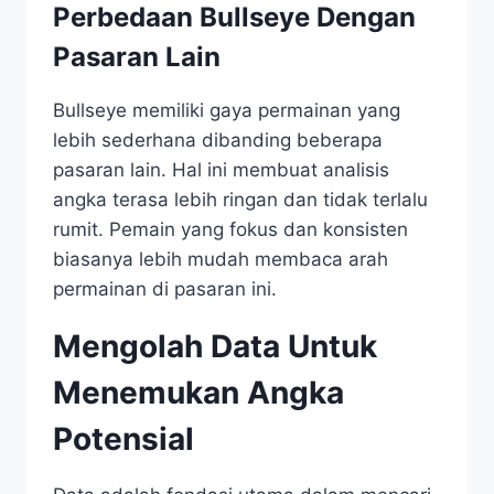
Perbedaan Bullseye Dengan
Pasaran Lain
Bullseye memiliki gaya permainan yang
lebih sederhana dibanding beberapa
pasaran lain. Hal ini membuat analisis
angka terasa lebih ringan dan tidak terlalu
rumit. Pemain yang fokus dan konsisten
biasanya lebih mudah membaca arah
permainan di pasaran ini.
Mengolah Data Untuk
Menemukan Angka
Potensial