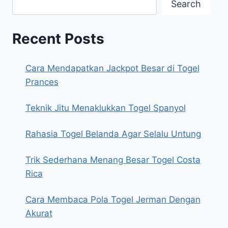
Search
Recent Posts
Cara Mendapatkan Jackpot Besar di Togel
Prances
Teknik Jitu Menaklukkan Togel Spanyol
Rahasia Togel Belanda Agar Selalu Untung
Trik Sederhana Menang Besar Togel Costa
Rica
Cara Membaca Pola Togel Jerman Dengan
Akurat