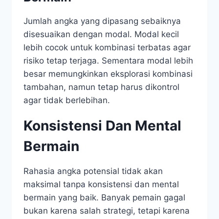
Jumlah angka yang dipasang sebaiknya
disesuaikan dengan modal. Modal kecil
lebih cocok untuk kombinasi terbatas agar
risiko tetap terjaga. Sementara modal lebih
besar memungkinkan eksplorasi kombinasi
tambahan, namun tetap harus dikontrol
agar tidak berlebihan.
Konsistensi Dan Mental
Bermain
Rahasia angka potensial tidak akan
maksimal tanpa konsistensi dan mental
bermain yang baik. Banyak pemain gagal
bukan karena salah strategi, tetapi karena