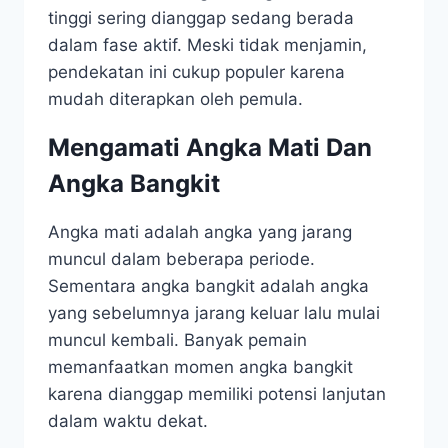
tinggi sering dianggap sedang berada
dalam fase aktif. Meski tidak menjamin,
pendekatan ini cukup populer karena
mudah diterapkan oleh pemula.
Mengamati Angka Mati Dan
Angka Bangkit
Angka mati adalah angka yang jarang
muncul dalam beberapa periode.
Sementara angka bangkit adalah angka
yang sebelumnya jarang keluar lalu mulai
muncul kembali. Banyak pemain
memanfaatkan momen angka bangkit
karena dianggap memiliki potensi lanjutan
dalam waktu dekat.