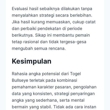
Evaluasi hasil sebaiknya dilakukan tanpa
menyalahkan strategi secara berlebihan.
Jika hasil kurang memuaskan, cukup catat
dan perbaiki pendekatan di periode
berikutnya. Sikap ini membantu pemain
tetap rasional dan tidak tergesa-gesa
mengubah semua rencana.
Kesimpulan
Rahasia angka potensial dari Togel
Bullseye terletak pada kombinasi
pemahaman karakter pasaran, pengolahan
data yang konsisten, strategi penyaringan
angka yang sederhana, serta mental
bermain yang stabil. Tidak ada cara instan