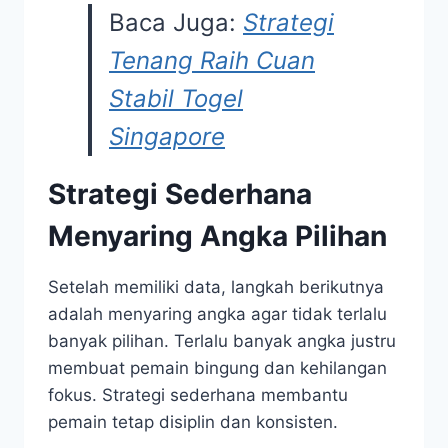
Baca Juga:
Strategi
Tenang Raih Cuan
Stabil Togel
Singapore
Strategi Sederhana
Menyaring Angka Pilihan
Setelah memiliki data, langkah berikutnya
adalah menyaring angka agar tidak terlalu
banyak pilihan. Terlalu banyak angka justru
membuat pemain bingung dan kehilangan
fokus. Strategi sederhana membantu
pemain tetap disiplin dan konsisten.