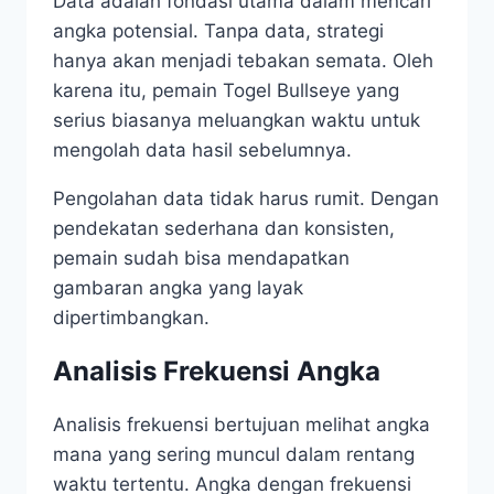
Data adalah fondasi utama dalam mencari
angka potensial. Tanpa data, strategi
hanya akan menjadi tebakan semata. Oleh
karena itu, pemain Togel Bullseye yang
serius biasanya meluangkan waktu untuk
mengolah data hasil sebelumnya.
Pengolahan data tidak harus rumit. Dengan
pendekatan sederhana dan konsisten,
pemain sudah bisa mendapatkan
gambaran angka yang layak
dipertimbangkan.
Analisis Frekuensi Angka
Analisis frekuensi bertujuan melihat angka
mana yang sering muncul dalam rentang
waktu tertentu. Angka dengan frekuensi