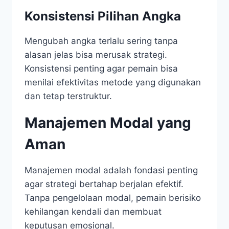
Konsistensi Pilihan Angka
Mengubah angka terlalu sering tanpa
alasan jelas bisa merusak strategi.
Konsistensi penting agar pemain bisa
menilai efektivitas metode yang digunakan
dan tetap terstruktur.
Manajemen Modal yang
Aman
Manajemen modal adalah fondasi penting
agar strategi bertahap berjalan efektif.
Tanpa pengelolaan modal, pemain berisiko
kehilangan kendali dan membuat
keputusan emosional.