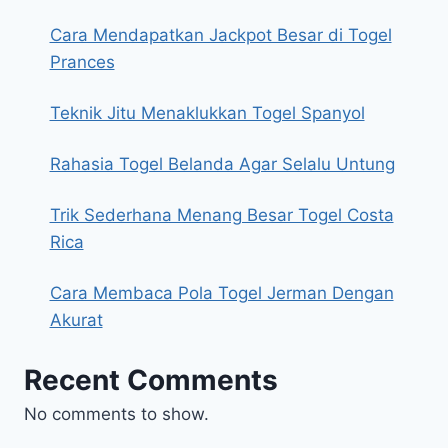
Cara Mendapatkan Jackpot Besar di Togel
Prances
Teknik Jitu Menaklukkan Togel Spanyol
Rahasia Togel Belanda Agar Selalu Untung
Trik Sederhana Menang Besar Togel Costa
Rica
Cara Membaca Pola Togel Jerman Dengan
Akurat
Recent Comments
No comments to show.