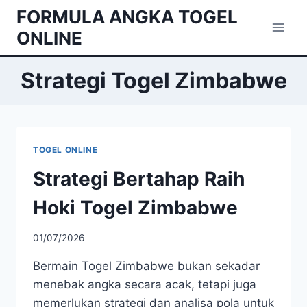
Skip
FORMULA ANGKA TOGEL
to
ONLINE
content
Strategi Togel Zimbabwe
TOGEL ONLINE
Strategi Bertahap Raih
Hoki Togel Zimbabwe
01/07/2026
Bermain Togel Zimbabwe bukan sekadar
menebak angka secara acak, tetapi juga
memerlukan strategi dan analisa pola untuk