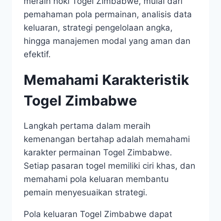
meraih hoki Togel Zimbabwe, mulai dari
pemahaman pola permainan, analisis data
keluaran, strategi pengelolaan angka,
hingga manajemen modal yang aman dan
efektif.
Memahami Karakteristik
Togel Zimbabwe
Langkah pertama dalam meraih
kemenangan bertahap adalah memahami
karakter permainan Togel Zimbabwe.
Setiap pasaran togel memiliki ciri khas, dan
memahami pola keluaran membantu
pemain menyesuaikan strategi.
Pola keluaran Togel Zimbabwe dapat