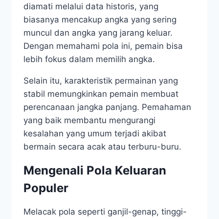
diamati melalui data historis, yang
biasanya mencakup angka yang sering
muncul dan angka yang jarang keluar.
Dengan memahami pola ini, pemain bisa
lebih fokus dalam memilih angka.
Selain itu, karakteristik permainan yang
stabil memungkinkan pemain membuat
perencanaan jangka panjang. Pemahaman
yang baik membantu mengurangi
kesalahan yang umum terjadi akibat
bermain secara acak atau terburu-buru.
Mengenali Pola Keluaran
Populer
Melacak pola seperti ganjil-genap, tinggi-