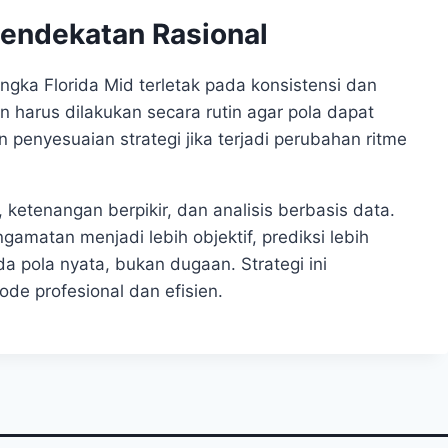
Pendekatan Rasional
gka Florida Mid terletak pada konsistensi dan
 harus dilakukan secara rutin agar pola dapat
 penyesuaian strategi jika terjadi perubahan ritme
etenangan berpikir, dan analisis berbasis data.
gamatan menjadi lebih objektif, prediksi lebih
a pola nyata, bukan dugaan. Strategi ini
e profesional dan efisien.