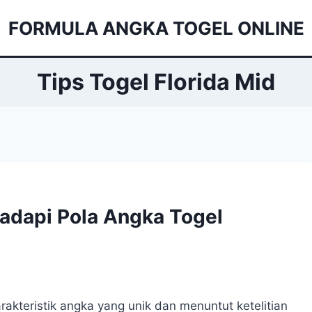
FORMULA ANGKA TOGEL ONLINE
Tips Togel Florida Mid
adapi Pola Angka Togel
rakteristik angka yang unik dan menuntut ketelitian