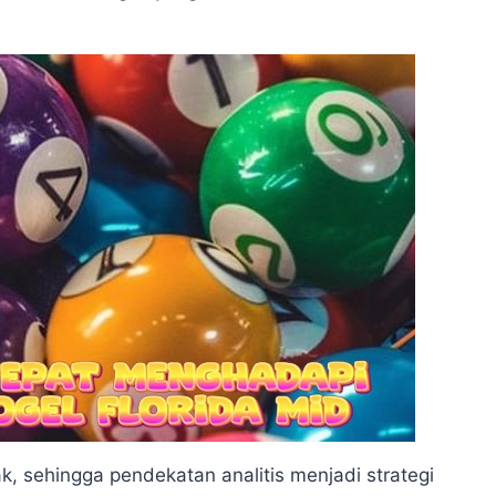
, sehingga pendekatan analitis menjadi strategi