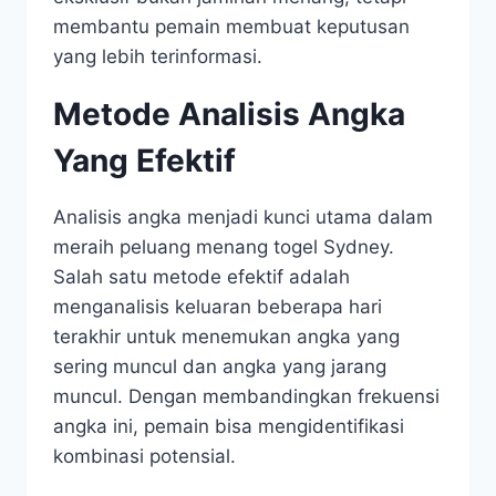
membantu pemain membuat keputusan
yang lebih terinformasi.
Metode Analisis Angka
Yang Efektif
Analisis angka menjadi kunci utama dalam
meraih peluang menang togel Sydney.
Salah satu metode efektif adalah
menganalisis keluaran beberapa hari
terakhir untuk menemukan angka yang
sering muncul dan angka yang jarang
muncul. Dengan membandingkan frekuensi
angka ini, pemain bisa mengidentifikasi
kombinasi potensial.