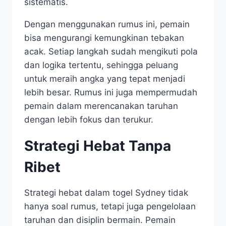
sistematis.
Dengan menggunakan rumus ini, pemain
bisa mengurangi kemungkinan tebakan
acak. Setiap langkah sudah mengikuti pola
dan logika tertentu, sehingga peluang
untuk meraih angka yang tepat menjadi
lebih besar. Rumus ini juga mempermudah
pemain dalam merencanakan taruhan
dengan lebih fokus dan terukur.
Strategi Hebat Tanpa
Ribet
Strategi hebat dalam togel Sydney tidak
hanya soal rumus, tetapi juga pengelolaan
taruhan dan disiplin bermain. Pemain