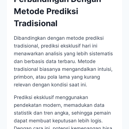
Metode Prediksi
Tradisional
Dibandingkan dengan metode prediksi
tradisional, prediksi eksklusif hari ini
menawarkan analisis yang lebih sistematis
dan berbasis data terbaru. Metode
tradisional biasanya mengandalkan intuisi,
primbon, atau pola lama yang kurang
relevan dengan kondisi saat ini.
Prediksi eksklusif menggunakan
pendekatan modern, memadukan data
statistik dan tren angka, sehingga pemain
dapat membuat keputusan lebih logis.
Dengan cara ini, potensi kemenangan bisa