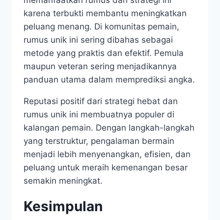
karena terbukti membantu meningkatkan
peluang menang. Di komunitas pemain,
rumus unik ini sering dibahas sebagai
metode yang praktis dan efektif. Pemula
maupun veteran sering menjadikannya
panduan utama dalam memprediksi angka.
Reputasi positif dari strategi hebat dan
rumus unik ini membuatnya populer di
kalangan pemain. Dengan langkah-langkah
yang terstruktur, pengalaman bermain
menjadi lebih menyenangkan, efisien, dan
peluang untuk meraih kemenangan besar
semakin meningkat.
Kesimpulan