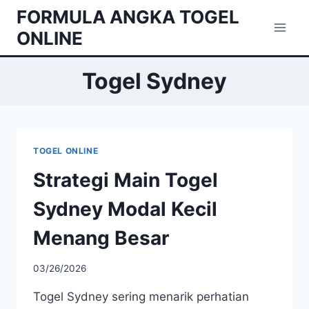
Skip
FORMULA ANGKA TOGEL
to
ONLINE
content
Togel Sydney
TOGEL ONLINE
Strategi Main Togel
Sydney Modal Kecil
Menang Besar
03/26/2026
Togel Sydney sering menarik perhatian