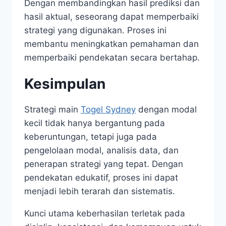
Dengan membandingkan hasil prediksi dan
hasil aktual, seseorang dapat memperbaiki
strategi yang digunakan. Proses ini
membantu meningkatkan pemahaman dan
memperbaiki pendekatan secara bertahap.
Kesimpulan
Strategi main
Togel Sydney
dengan modal
kecil tidak hanya bergantung pada
keberuntungan, tetapi juga pada
pengelolaan modal, analisis data, dan
penerapan strategi yang tepat. Dengan
pendekatan edukatif, proses ini dapat
menjadi lebih terarah dan sistematis.
Kunci utama keberhasilan terletak pada