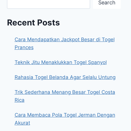
Search
Recent Posts
Cara Mendapatkan Jackpot Besar di Togel
Prances
Teknik Jitu Menaklukkan Togel Spanyol
Rahasia Togel Belanda Agar Selalu Untung
Trik Sederhana Menang Besar Togel Costa
Rica
Cara Membaca Pola Togel Jerman Dengan
Akurat