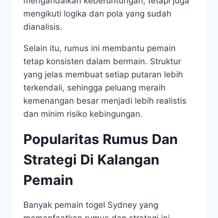
mengandalkan keberuntungan, tetapi juga
mengikuti logika dan pola yang sudah
dianalisis.
Selain itu, rumus ini membantu pemain
tetap konsisten dalam bermain. Struktur
yang jelas membuat setiap putaran lebih
terkendali, sehingga peluang meraih
kemenangan besar menjadi lebih realistis
dan minim risiko kebingungan.
Popularitas Rumus Dan
Strategi Di Kalangan
Pemain
Banyak pemain togel Sydney yang
memanfaatkan rumus dan strategi ini