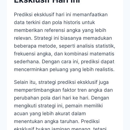
Prediksi eksklusif hari ini memanfaatkan
data terkini dan pola historis untuk
memberikan referensi angka yang lebih
relevan. Strategi ini biasanya memadukan
beberapa metode, seperti analisis statistik,
frekuensi angka, dan kombinasi matematis
sederhana. Dengan cara ini, prediksi dapat
mencerminkan peluang yang lebih realistis.
Selain itu, strategi prediksi eksklusif juga
mempertimbangkan faktor tren angka dan
perubahan pola dari hari ke hari. Dengan
mengikuti strategi ini, pemain memiliki
acuan yang lebih akurat dalam
menentukan angka taruhan. Prediksi
eksklusif bukan jaminan menang, tetapi