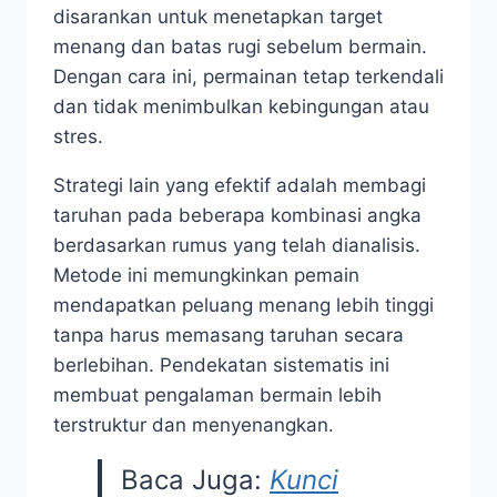
disarankan untuk menetapkan target
menang dan batas rugi sebelum bermain.
Dengan cara ini, permainan tetap terkendali
dan tidak menimbulkan kebingungan atau
stres.
Strategi lain yang efektif adalah membagi
taruhan pada beberapa kombinasi angka
berdasarkan rumus yang telah dianalisis.
Metode ini memungkinkan pemain
mendapatkan peluang menang lebih tinggi
tanpa harus memasang taruhan secara
berlebihan. Pendekatan sistematis ini
membuat pengalaman bermain lebih
terstruktur dan menyenangkan.
Baca Juga:
Kunci