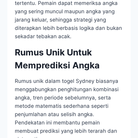
tertentu. Pemain dapat memeriksa angka
yang sering muncul maupun angka yang
jarang keluar, sehingga strategi yang
diterapkan lebih berbasis logika dan bukan
sekadar tebakan acak.
Rumus Unik Untuk
Memprediksi Angka
Rumus unik dalam togel Sydney biasanya
menggabungkan penghitungan kombinasi
angka, tren periode sebelumnya, serta
metode matematis sederhana seperti
penjumlahan atau selisih angka.
Pendekatan ini membantu pemain
membuat prediksi yang lebih terarah dan