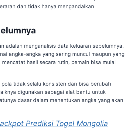
terarah dan tidak hanya mengandalkan
ebelumnya
an adalah menganalisis data keluaran sebelumnya.
nai angka-angka yang sering muncul maupun yang
 mencatat hasil secara rutin, pemain bisa mulai
 pola tidak selalu konsisten dan bisa berubah
ebaiknya digunakan sebagai alat bantu untuk
satunya dasar dalam menentukan angka yang akan
ackpot Prediksi Togel Mongolia