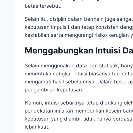
batas tersebut.
Selain itu, disiplin dalam bermain juga sang
keputusan impulsif dan tetap konsisten de
kestabilan serta mengurangi risiko kerugian y
Menggabungkan Intuisi Da
Selain menggunakan data dan statistik, bany
menentukan angka. Intuisi biasanya terbent
mengamati hasil sebelumnya. Dalam beberap
pengambilan keputusan.
Namun, intuisi sebaiknya tetap didukung ole
pendekatan ini akan memberikan keseimbang
keputusan yang diambil tidak hanya berdasar
lebih kuat.