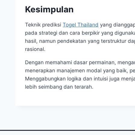
Kesimpulan
Teknik prediksi
Togel Thailand
yang diangga
pada strategi dan cara berpikir yang diguna
hasil, namun pendekatan yang terstruktur d
rasional.
Dengan memahami dasar permainan, menganal
menerapkan manajemen modal yang baik, pem
Menggabungkan logika dan intuisi juga menj
lebih seimbang dan terarah.