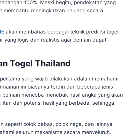
enangan 100%. Meski begitu, pendekatan yang
pat membantu meningkatkan peluang secara
NE
akan membahas berbagai teknik prediksi togel
ir yang logis dan realistis agar pemain dapat
n Togel Thailand
 pertama yang wajib dilakukan adalah memahami
mainan ini biasanya terdiri dari beberapa jenis
ana pemain mencoba menebak hasil angka yang akan
ulitan dan potensi hasil yang berbeda, sehingga
an seperti colok bebas, colok naga, dan lainnya
mahami seluruh mekanisme secara menyeluruh,