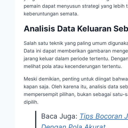
pemain dapat menyusun strategi yang lebih 
keberuntungan semata.
Analisis Data Keluaran S
Salah satu teknik yang paling umum digunak
Data ini dapat memberikan gambaran menge
jarang keluar dalam periode tertentu. Dengan
melihat pola atau kecenderungan tertentu.
Meski demikian, penting untuk diingat bahwa
kapan saja. Oleh karena itu, analisis data s
mempersempit pilihan, bukan sebagai satu-
dipilih.
Baca Juga:
Tips Bocoran J
Dengan Pola Akurat