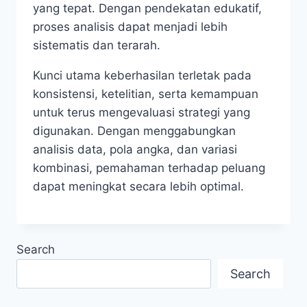
yang tepat. Dengan pendekatan edukatif,
proses analisis dapat menjadi lebih
sistematis dan terarah.
Kunci utama keberhasilan terletak pada
konsistensi, ketelitian, serta kemampuan
untuk terus mengevaluasi strategi yang
digunakan. Dengan menggabungkan
analisis data, pola angka, dan variasi
kombinasi, pemahaman terhadap peluang
dapat meningkat secara lebih optimal.
Search
Search