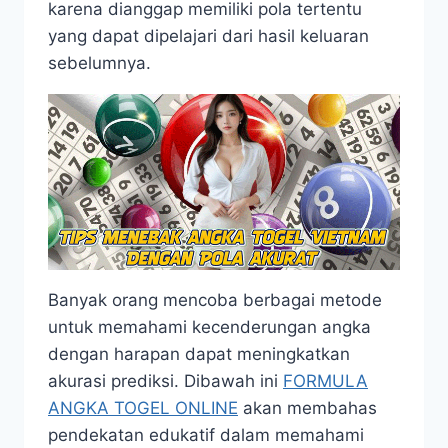
karena dianggap memiliki pola tertentu
yang dapat dipelajari dari hasil keluaran
sebelumnya.
Banyak orang mencoba berbagai metode
untuk memahami kecenderungan angka
dengan harapan dapat meningkatkan
akurasi prediksi. Dibawah ini
FORMULA
ANGKA TOGEL ONLINE
akan membahas
pendekatan edukatif dalam memahami