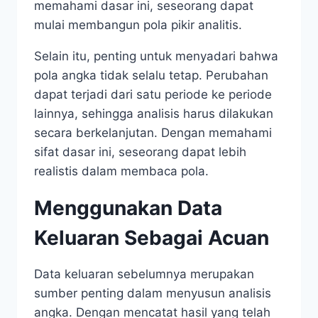
memahami dasar ini, seseorang dapat
mulai membangun pola pikir analitis.
Selain itu, penting untuk menyadari bahwa
pola angka tidak selalu tetap. Perubahan
dapat terjadi dari satu periode ke periode
lainnya, sehingga analisis harus dilakukan
secara berkelanjutan. Dengan memahami
sifat dasar ini, seseorang dapat lebih
realistis dalam membaca pola.
Menggunakan Data
Keluaran Sebagai Acuan
Data keluaran sebelumnya merupakan
sumber penting dalam menyusun analisis
angka. Dengan mencatat hasil yang telah