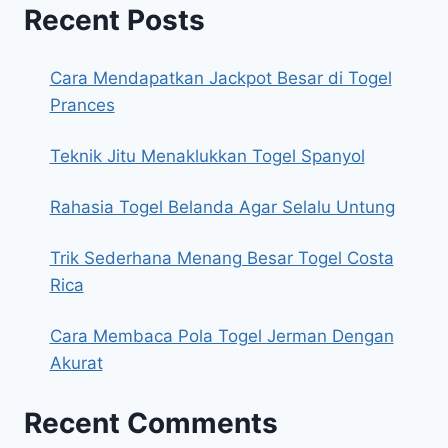
Recent Posts
Cara Mendapatkan Jackpot Besar di Togel
Prances
Teknik Jitu Menaklukkan Togel Spanyol
Rahasia Togel Belanda Agar Selalu Untung
Trik Sederhana Menang Besar Togel Costa
Rica
Cara Membaca Pola Togel Jerman Dengan
Akurat
Recent Comments