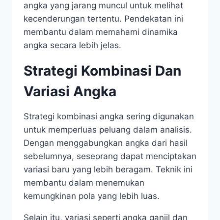
angka yang jarang muncul untuk melihat
kecenderungan tertentu. Pendekatan ini
membantu dalam memahami dinamika
angka secara lebih jelas.
Strategi Kombinasi Dan
Variasi Angka
Strategi kombinasi angka sering digunakan
untuk memperluas peluang dalam analisis.
Dengan menggabungkan angka dari hasil
sebelumnya, seseorang dapat menciptakan
variasi baru yang lebih beragam. Teknik ini
membantu dalam menemukan
kemungkinan pola yang lebih luas.
Selain itu, variasi seperti angka ganjil dan