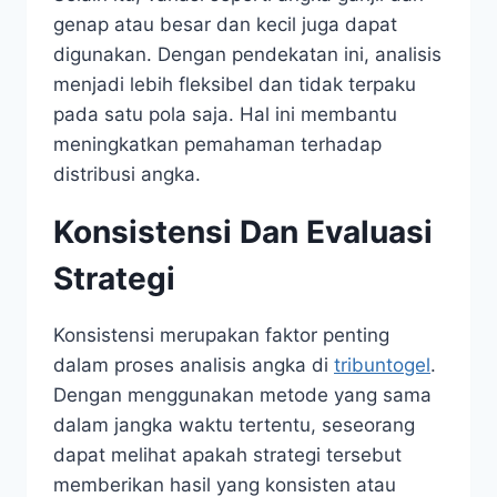
genap atau besar dan kecil juga dapat
digunakan. Dengan pendekatan ini, analisis
menjadi lebih fleksibel dan tidak terpaku
pada satu pola saja. Hal ini membantu
meningkatkan pemahaman terhadap
distribusi angka.
Konsistensi Dan Evaluasi
Strategi
Konsistensi merupakan faktor penting
dalam proses analisis angka di
tribuntogel
.
Dengan menggunakan metode yang sama
dalam jangka waktu tertentu, seseorang
dapat melihat apakah strategi tersebut
memberikan hasil yang konsisten atau