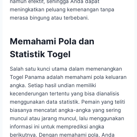
namun efektif, sehingga Anda dapat
meningkatkan peluang kemenangan tanpa
merasa bingung atau terbebani.
Memahami Pola dan
Statistik Togel
Salah satu kunci utama dalam memenangkan
Togel Panama adalah memahami pola keluaran
angka. Setiap hasil undian memiliki
kecenderungan tertentu yang bisa dianalisis
menggunakan data statistik. Pemain yang teliti
biasanya mencatat angka-angka yang sering
muncul atau jarang muncul, lalu menggunakan
informasi ini untuk memprediksi angka
berikutnya. Dengan memahami pola, Anda