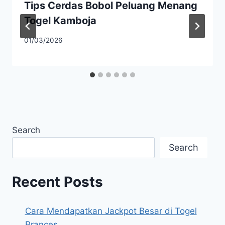
Tips Cerdas Bobol Peluang Menang
Togel Kamboja
01/03/2026
Search
Search
Recent Posts
Cara Mendapatkan Jackpot Besar di Togel
Prances