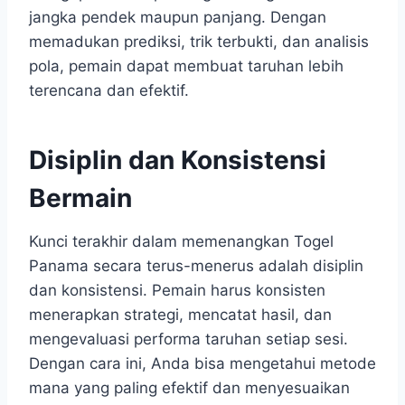
jangka pendek maupun panjang. Dengan
memadukan prediksi, trik terbukti, dan analisis
pola, pemain dapat membuat taruhan lebih
terencana dan efektif.
Disiplin dan Konsistensi
Bermain
Kunci terakhir dalam memenangkan Togel
Panama secara terus-menerus adalah disiplin
dan konsistensi. Pemain harus konsisten
menerapkan strategi, mencatat hasil, dan
mengevaluasi performa taruhan setiap sesi.
Dengan cara ini, Anda bisa mengetahui metode
mana yang paling efektif dan menyesuaikan