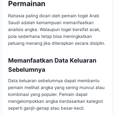
Permainan
Rahasia paling dicari oleh pemain togel Arab
Saudi adalah kemampuan memanfaatkan
analisis angka. Walaupun togel bersifat acak,
pola sederhana tetap bisa meningkatkan
peluang menang jika diterapkan secara disiplin.
Memanfaatkan Data Keluaran
Sebelumnya
Data keluaran sebelumnya dapat membantu
pemain melihat angka yang sering muncul atau
kombinasi yang populer. Pemain dapat
mengelompokkan angka berdasarkan kategori
seperti ganjil-genap atau besar-kecil.