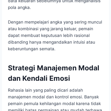
data keluaran sebelumnya untuk menganalisis
pola angka.
Dengan mempelajari angka yang sering muncul
atau kombinasi yang jarang keluar, pemain
dapat membuat keputusan lebih rasional
dibanding hanya mengandalkan intuisi atau
keberuntungan semata.
Strategi Manajemen Modal
dan Kendali Emosi
Rahasia lain yang paling dicari adalah
manajemen modal dan kontrol emosi. Banyak
pemain pemula kehilangan modal karena tidak
memiliki batas permainan atau mudah terbawa