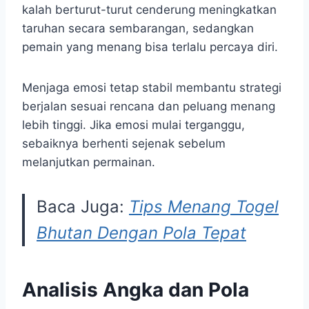
kalah berturut-turut cenderung meningkatkan
taruhan secara sembarangan, sedangkan
pemain yang menang bisa terlalu percaya diri.
Menjaga emosi tetap stabil membantu strategi
berjalan sesuai rencana dan peluang menang
lebih tinggi. Jika emosi mulai terganggu,
sebaiknya berhenti sejenak sebelum
melanjutkan permainan.
Baca Juga:
Tips Menang Togel
Bhutan Dengan Pola Tepat
Analisis Angka dan Pola