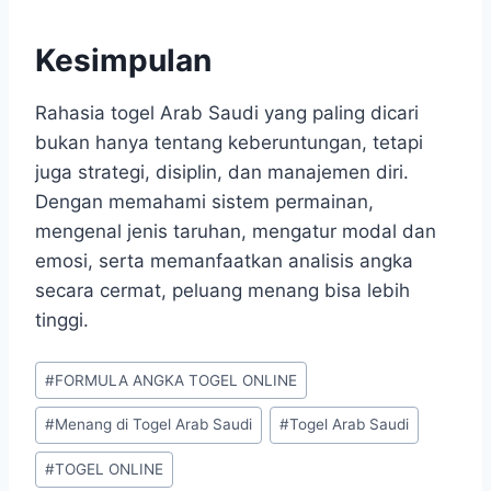
Kesimpulan
Rahasia togel Arab Saudi yang paling dicari
bukan hanya tentang keberuntungan, tetapi
juga strategi, disiplin, dan manajemen diri.
Dengan memahami sistem permainan,
mengenal jenis taruhan, mengatur modal dan
emosi, serta memanfaatkan analisis angka
secara cermat, peluang menang bisa lebih
tinggi.
Post
#
FORMULA ANGKA TOGEL ONLINE
Tags:
#
Menang di Togel Arab Saudi
#
Togel Arab Saudi
#
TOGEL ONLINE