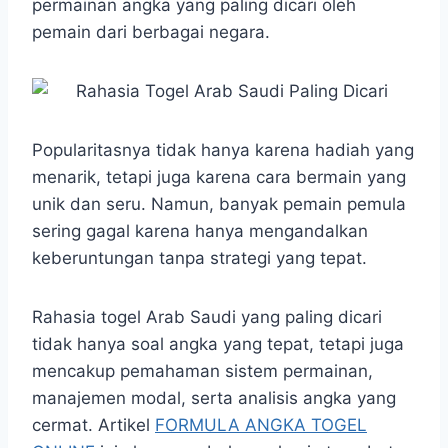
permainan angka yang paling dicari oleh
b
s
e
g
e
e
pemain dari berbagai negara.
o
A
r
n
o
p
a
g
k
p
m
e
r
Popularitasnya tidak hanya karena hadiah yang
menarik, tetapi juga karena cara bermain yang
unik dan seru. Namun, banyak pemain pemula
sering gagal karena hanya mengandalkan
keberuntungan tanpa strategi yang tepat.
Rahasia togel Arab Saudi yang paling dicari
tidak hanya soal angka yang tepat, tetapi juga
mencakup pemahaman sistem permainan,
manajemen modal, serta analisis angka yang
cermat. Artikel
FORMULA ANGKA TOGEL