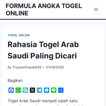
Skip
FORMULA ANGKA TOGEL
to
ONLINE
content
TOGEL ONLINE
Rahasia Togel Arab
Saudi Paling Dicari
By
TruyaumFaedu649
01/08/2026
Bagikan
F
W
S
X
T
M
L
S
a
h
k
e
e
i
h
c
a
y
l
s
n
a
Togel Arab Saudi menjadi salah satu
e
t
p
e
s
e
r