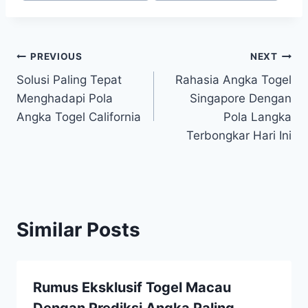
Post
PREVIOUS
NEXT
Solusi Paling Tepat
Rahasia Angka Togel
navigation
Menghadapi Pola
Singapore Dengan
Angka Togel California
Pola Langka
Terbongkar Hari Ini
Similar Posts
Rumus Eksklusif Togel Macau