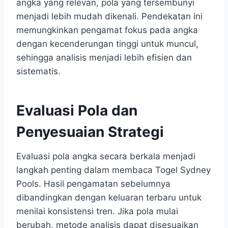
angka yang relevan, pola yang tersembunyi
menjadi lebih mudah dikenali. Pendekatan ini
memungkinkan pengamat fokus pada angka
dengan kecenderungan tinggi untuk muncul,
sehingga analisis menjadi lebih efisien dan
sistematis.
Evaluasi Pola dan
Penyesuaian Strategi
Evaluasi pola angka secara berkala menjadi
langkah penting dalam membaca Togel Sydney
Pools. Hasil pengamatan sebelumnya
dibandingkan dengan keluaran terbaru untuk
menilai konsistensi tren. Jika pola mulai
berubah, metode analisis dapat disesuaikan