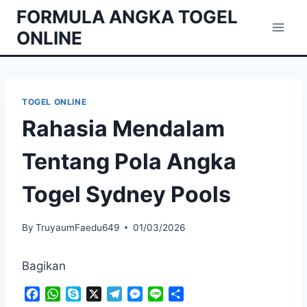
Skip
FORMULA ANGKA TOGEL
to
ONLINE
content
TOGEL ONLINE
Rahasia Mendalam
Tentang Pola Angka
Togel Sydney Pools
By
TruyaumFaedu649
01/03/2026
Bagikan
F
W
S
X
T
M
L
S