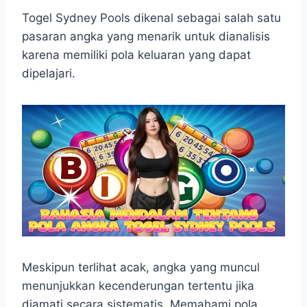
a
h
k
e
e
i
h
c
a
y
l
s
n
a
Togel Sydney Pools dikenal sebagai salah satu
e
t
p
e
s
e
r
pasaran angka yang menarik untuk dianalisis
b
s
e
g
e
e
karena memiliki pola keluaran yang dapat
o
A
r
n
dipelajari.
o
p
a
g
k
p
m
e
r
Meskipun terlihat acak, angka yang muncul
menunjukkan kecenderungan tertentu jika
diamati secara sistematis. Memahami pola