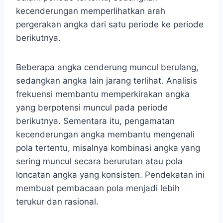
kecenderungan memperlihatkan arah
pergerakan angka dari satu periode ke periode
berikutnya.
Beberapa angka cenderung muncul berulang,
sedangkan angka lain jarang terlihat. Analisis
frekuensi membantu memperkirakan angka
yang berpotensi muncul pada periode
berikutnya. Sementara itu, pengamatan
kecenderungan angka membantu mengenali
pola tertentu, misalnya kombinasi angka yang
sering muncul secara berurutan atau pola
loncatan angka yang konsisten. Pendekatan ini
membuat pembacaan pola menjadi lebih
terukur dan rasional.