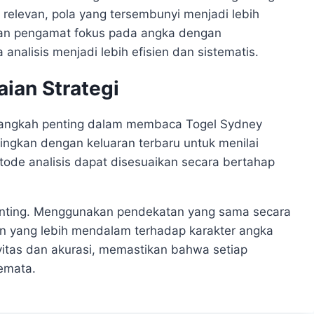
elevan, pola yang tersembunyi menjadi lebih
kan pengamat fokus pada angka dengan
analisis menjadi lebih efisien dan sistematis.
aian Strategi
i langkah penting dalam membaca Togel Sydney
ngkan dengan keluaran terbaru untuk menilai
etode analisis dapat disesuaikan secara bertahap
penting. Menggunakan pendekatan yang sama secara
ang lebih mendalam terhadap karakter angka
ivitas dan akurasi, memastikan bahwa setiap
semata.