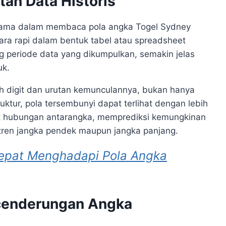
an Data Historis
utama dalam membaca pola angka Togel Sydney
ara rapi dalam bentuk tabel atau spreadsheet
 periode data yang dikumpulkan, semakin jelas
uk.
h digit dan urutan kemunculannya, bukan hanya
ktur, pola tersembunyi dapat terlihat dengan lebih
ihat hubungan antarangka, memprediksi kemungkinan
ren jangka pendek maupun jangka panjang.
 Tepat Menghadapi Pola Angka
ecenderungan Angka