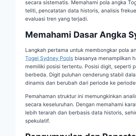
secara sistematis. Memahami pola angka T
teliti, pencatatan data historis, analisis f
evaluasi tren yang terjadi.
Memahami Dasar Angka S
Langkah pertama untuk membongkar pola an
Togel Sydney Pools
biasanya menampilkan has
memiliki posisi tertentu. Posisi digit, seperti
berbeda. Digit puluhan cenderung stabil dal
dinamis dan berubah dari periode ke periode
Pemahaman struktur ini memungkinkan analisi
secara keseluruhan. Dengan memahami karak
lebih terarah dan berbasis data historis, seh
spekulatif.