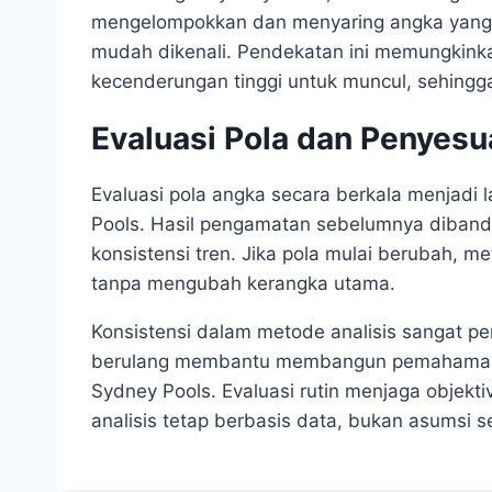
mengelompokkan dan menyaring angka yang r
mudah dikenali. Pendekatan ini memungkin
kecenderungan tinggi untuk muncul, sehingga 
Evaluasi Pola dan Penyesu
Evaluasi pola angka secara berkala menjad
Pools. Hasil pengamatan sebelumnya dibandi
konsistensi tren. Jika pola mulai berubah, m
tanpa mengubah kerangka utama.
Konsistensi dalam metode analisis sangat 
berulang membantu membangun pemahaman y
Sydney Pools. Evaluasi rutin menjaga objekt
analisis tetap berbasis data, bukan asumsi 